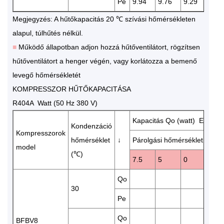
Pe
9.94
9.76
9.29
8.73
Megjegyzés: A hűtőkapacitás 20 ℃ szívási hőmérsékleten
alapul, túlhűtés nélkül.
■
Működő állapotban adjon hozzá hűtőventilátort, rögzítsen
hűtőventilátort a henger végén, vagy korlátozza a bemenő
levegő hőmérsékletét
KOMPRESSZOR HŰTŐKAPACITÁSA
R404A Watt (50 Hz 380 V)
Kapacitás Qo (watt) Energia
Kondenzáció
Kompresszorok
hőmérséklet
↓
Párolgási hőmérséklet (℃)
model
(℃)
7.5
5
0
-5
Qo
328
30
Pe
8.86
Qo
276
BFBV8