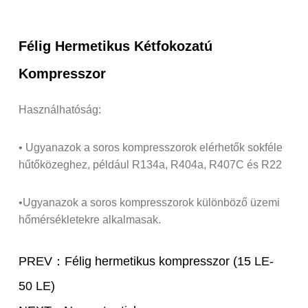
Félig Hermetikus Kétfokozatú
Kompresszor
Használhatóság:
• Ugyanazok a soros kompresszorok elérhetők sokféle
hűtőközeghez, például R134a, R404a, R407C és R22
•Ugyanazok a soros kompresszorok különböző üzemi
hőmérsékletekre alkalmasak.
PREV：Félig hermetikus kompresszor (15 LE-
50 LE)