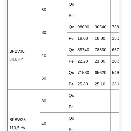
Qo
50
Pe
Qo
98690
90540
75850
30
Pe
19.00
18.80
18.20
Qo
85740
78660
65790
BFBV30
40
84.5HY
Pe
22.20
21.80
20.90
Qo
71530
65620
54960
50
Pe
25.80
25.10
23.60
Qo
30
Pe
Qo
BFBW25
40
110,5 év
Pe