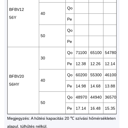
Qo
372
BFBV12
40
56Y
Pe
13.4
Qo
50
Pe
Qo
71100
65100
54780
451
30
Pe
12.38
12.26
12.14
11.5
Qo
60200
55300
46100
381
BFBV20
40
56HY
Pe
14.98
14.68
13.88
12.9
Qo
48970
44940
36570
301
50
Pe
17.14
16.48
15.35
14.1
Megjegyzés: A hűtési kapacitás 20 ℃ szívási hőmérsékleten
alapul, túlhűtés nélkül.