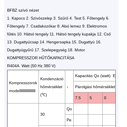
BFBZ szívó nézet
1. Kapocs 2. Szívószelep 3. Szűrő 4. Test 5. Főtengely 6.
Főtengely 7. Csatlakozókar 8. Alsó lemez 9. Elektromos
fűtés 10. Hátsó tengely 11. Hátsó tengely kupakja 12. Cső
13. Dugattyúcsap 14. Hengersapka 15. Dugattyú 16.
Dugattyúgyűrű 17. Szelepegység 18. Motor
KOMPRESSZOR HŰTŐKAPACITÁSA
R404A Watt (50 Hz 380 V)
Kapacitás Qo (watt) Energia
Kondenzáció
Kompresszorok
hőmérséklet
↓
Párolgási hőmérséklet (℃)
modelllllllllllllllllll
(℃)
7.5
5
0
-5
Qo
970
30
Pe
2.68