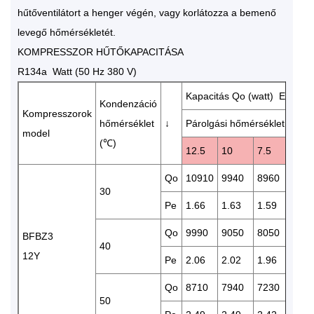
hűtőventilátort a henger végén, vagy korlátozza a bemenő
levegő hőmérsékletét.
KOMPRESSZOR HŰTŐKAPACITÁSA
R134a Watt (50 Hz 380 V)
Kapacitás Qo (watt) Energia
Kondenzáció
Kompresszorok
hőmérséklet
↓
Párolgási hőmérséklet (℃)
model
(℃)
12.5
10
7.5
5
Qo
10910
9940
8960
819
30
Pe
1.66
1.63
1.59
1.55
Qo
9990
9050
8050
739
BFBZ3
40
12Y
Pe
2.06
2.02
1.96
1.90
Qo
8710
7940
7230
652
50