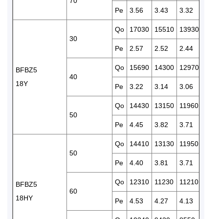
70
Pe
3.56
3.43
3.32
3.20
Qo
17030
15510
13930
127
30
Pe
2.57
2.52
2.44
2.40
Qo
15690
14300
12970
117
BFBZ5
40
18Y
Pe
3.22
3.14
3.06
2.96
Qo
14430
13150
11960
108
50
Pe
4.45
3.82
3.71
3.61
Qo
14410
13130
11950
108
50
Pe
4.40
3.81
3.71
3.60
Qo
12310
11230
11210
927
BFBZ5
60
18HY
Pe
4.53
4.27
4.13
4.00