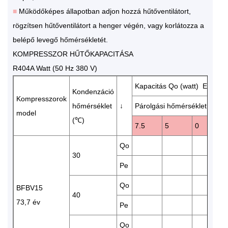
■
Működőképes állapotban adjon hozzá hűtőventilátort,
rögzítsen hűtőventilátort a henger végén, vagy korlátozza a
belépő levegő hőmérsékletét.
KOMPRESSZOR HŰTŐKAPACITÁSA
R404A Watt (50 Hz 380 V)
Kapacitás Qo (watt) Energia
Kondenzáció
Kompresszorok
hőmérséklet
↓
Párolgási hőmérséklet (℃)
model
(℃)
7.5
5
0
Qo
30
Pe
Qo
BFBV15
40
73,7 év
Pe
Qo