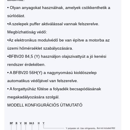
• Olyan anyagokat használnak, amelyek csökkenthetik a
súrlódást.
•A szelepek puffer aktiválással vannak felszerelve.
Megbízhatóság védő:
•Az elektronikus modulvédő be van építve a motorba az
üzemi hőmérséklet szabályozására.
•BFBV20 84,5 (Y) használjon olajszivattyút a jó kenési
rendszer érdekében.
• A BFBV20 56H(Y) a nagynyomású kioldószelep
automatikus védőjével van felszerelve.
• A forgattyúház fűtése a folyadék becsapódásának
megakadályozására szolgál.
MODELL KONFIGURÁCIÓS ÚTMUTATÓ