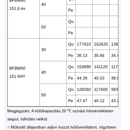
BFBW40
40
151,6 év
Pe
Qo
50
Pe
Qo
177410
162620
136220
30
Pe
36.13
35.66
34.42
Qo
153890
141120
117980
BFBW50
40
151.6HY
Pe
44.39
40.53
38.55
Qo
128260
117600
98300
50
Pe
47.47
46.12
43.26
Megjegyzés: A hűtőkapacitás 20 ℃ szívási hőmérsékleten
alapul, túlhűtés nélkül.
■
Működő állapotban adjon hozzá hűtőventilátort, rögzítsen