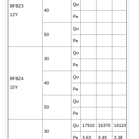
Qo
820
BFBZ3
40
12Y
Pe
3.21
Qo
675
50
Pe
3.65
Qo
121
30
Pe
3.32
Qo
101
BFBZ4
40
15Y
Pe
3.68
Qo
845
50
Pe
4.27
Qo
17910
16370
14110
121
30
Pe
3.63
3.49
3.38
3.32