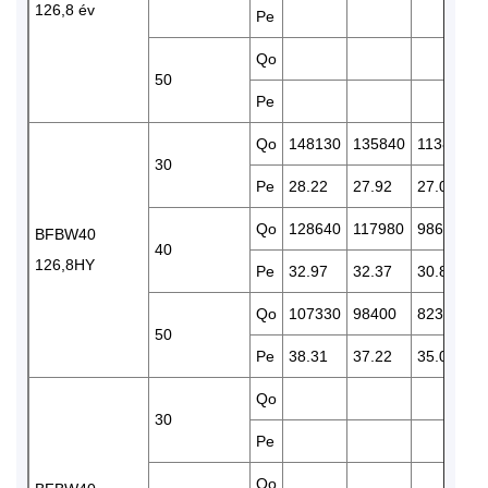
126,8 év
Pe
Qo
50
Pe
Qo
148130
135840
113860
30
Pe
28.22
27.92
27.03
Qo
128640
117980
98690
BFBW40
40
126,8HY
Pe
32.97
32.37
30.89
Qo
107330
98400
82370
50
Pe
38.31
37.22
35.05
Qo
30
Pe
Qo