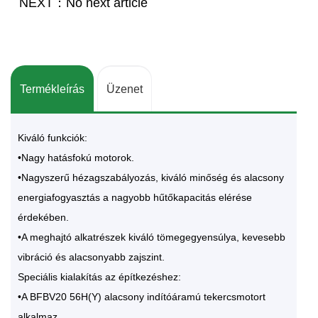
NEXT：No next article
Termékleírás
Üzenet
Kiváló funkciók:
•Nagy hatásfokú motorok.
•Nagyszerű hézagszabályozás, kiváló minőség és alacsony
energiafogyasztás a nagyobb hűtőkapacitás elérése
érdekében.
•A meghajtó alkatrészek kiváló tömegegyensúlya, kevesebb
vibráció és alacsonyabb zajszint.
Speciális kialakítás az építkezéshez:
•A BFBV20 56H(Y) alacsony indítóáramú tekercsmotort
alkalmaz.