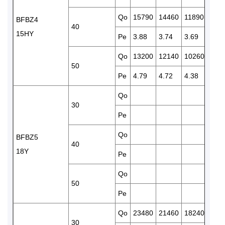
Qo
15790
14460
11890
101
BFBZ4
40
15HY
Pe
3.88
3.74
3.69
3.68
Qo
13200
12140
10260
845
50
Pe
4.79
4.72
4.38
4.27
Qo
150
30
Pe
4.13
Qo
130
BFBZ5
40
18Y
Pe
4.89
Qo
110
50
Pe
5.60
Qo
23480
21460
18240
150
30