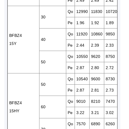
Pe
2.49
2.49
2.42
2.35
Qo
12990
11830
10720
970
30
Pe
1.96
1.92
1.89
1.83
Qo
11920
10860
9850
892
BFBZ4
40
15Y
Pe
2.44
2.39
2.33
2.26
Qo
10550
9620
8750
796
50
Pe
2.87
2.80
2.72
2.64
Qo
10540
9600
8730
795
50
Pe
2.87
2.81
2.73
2.65
Qo
9010
8210
7470
678
BFBZ4
60
15HY
Pe
3.22
3.21
3.02
2.93
Qo
7570
6890
6260
567