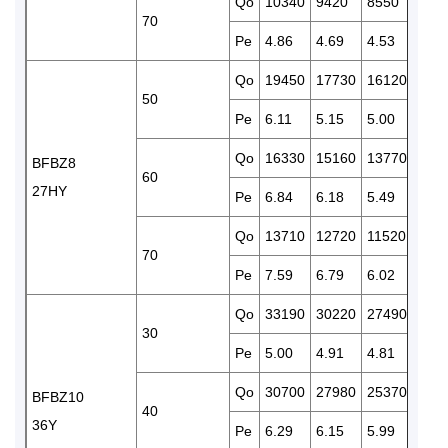
Qo
10340
9420
8550
775
70
Pe
4.86
4.69
4.53
4.37
Qo
19450
17730
16120
146
50
Pe
6.11
5.15
5.00
4.86
Qo
16330
15160
13770
122
BFBZ8
60
27HY
Pe
6.84
6.18
5.49
5.31
Qo
13710
12720
11520
102
70
Pe
7.59
6.79
6.02
5.80
Qo
33190
30220
27490
248
30
Pe
5.00
4.91
4.81
4.69
Qo
30700
27980
25370
229
BFBZ10
40
36Y
Pe
6.29
6.15
5.99
5.82