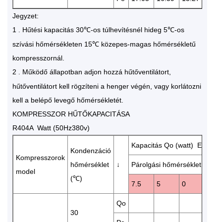
Jegyzet:
1
Hűtési kapacitás 30℃-os túlhevítésnél hideg 5℃-os
.
szívási hőmérsékleten 15℃ közepes-magas hőmérsékletű
kompresszornál.
2
Működő állapotban adjon hozzá hűtőventilátort,
.
hűtőventilátort kell rögzíteni a henger végén, vagy korlátozni
kell a belépő levegő hőmérsékletét.
KOMPRESSZOR HŰTŐKAPACITÁSA
R404A Watt (50Hz380v)
Kapacitás Qo (watt) Energia
Kondenzáció
Kompresszorok
hőmérséklet
↓
Párolgási hőmérséklet (℃)
model
(℃)
7.5
5
0
-5
Qo
136
30