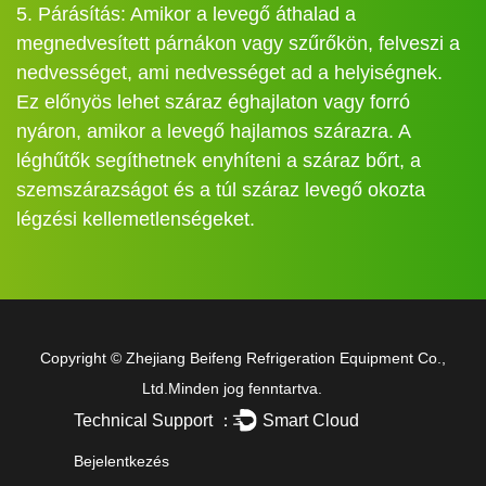
5. Párásítás: Amikor a levegő áthalad a
megnedvesített párnákon vagy szűrőkön, felveszi a
nedvességet, ami nedvességet ad a helyiségnek.
Ez előnyös lehet száraz éghajlaton vagy forró
nyáron, amikor a levegő hajlamos szárazra. A
léghűtők segíthetnek enyhíteni a száraz bőrt, a
szemszárazságot és a túl száraz levegő okozta
légzési kellemetlenségeket.
Copyright ©
Zhejiang Beifeng Refrigeration Equipment Co.,
Ltd.
Minden jog fenntartva.
Technical Support ：
Smart Cloud
Bejelentkezés