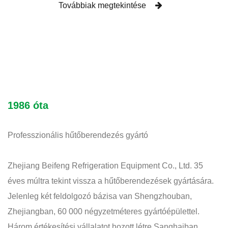
Továbbiak megtekintése
1986 óta
Professzionális hűtőberendezés gyártó
Zhejiang Beifeng Refrigeration Equipment Co., Ltd. 35
éves múltra tekint vissza a hűtőberendezések gyártására.
Jelenleg két feldolgozó bázisa van Shengzhouban,
Zhejiangban, 60 000 négyzetméteres gyártóépülettel.
Három értékesítési vállalatot hozott létre Sanghajban,