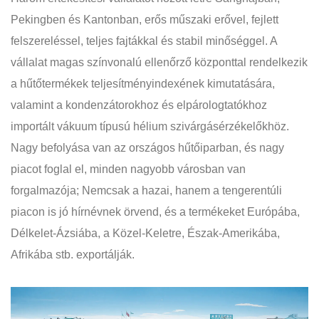
Pekingben és Kantonban, erős műszaki erővel, fejlett
felszereléssel, teljes fajtákkal és stabil minőséggel. A
vállalat magas színvonalú ellenőrző központtal rendelkezik
a hűtőtermékek teljesítményindexének kimutatására,
valamint a kondenzátorokhoz és elpárologtatókhoz
importált vákuum típusú hélium szivárgásérzékelőkhöz.
Nagy befolyása van az országos hűtőiparban, és nagy
piacot foglal el, minden nagyobb városban van
forgalmazója; Nemcsak a hazai, hanem a tengerentúli
piacon is jó hírnévnek örvend, és a termékeket Európába,
Délkelet-Ázsiába, a Közel-Keletre, Észak-Amerikába,
Afrikába stb. exportálják.