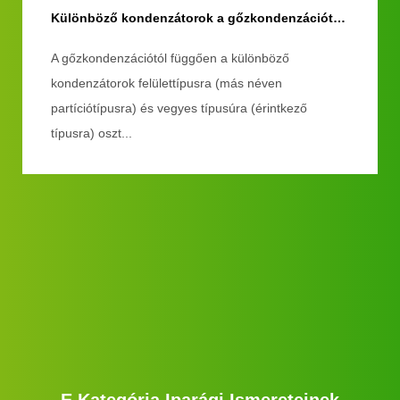
Különböző kondenzátorok a gőzkondenzációtól függően
A gőzkondenzációtól függően a különböző
kondenzátorok felülettípusra (más néven
partíciótípusra) és vegyes típusúra (érintkező
típusra) oszt...
E Kategória Iparági Ismereteinek