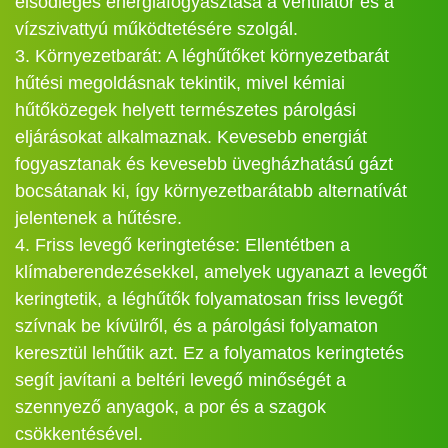
elsődleges energiafogyasztása a ventilátor és a
vízszivattyú működtetésére szolgál.
3. Környezetbarát: A léghűtőket környezetbarát
hűtési megoldásnak tekintik, mivel kémiai
hűtőközegek helyett természetes párolgási
eljárásokat alkalmaznak. Kevesebb energiát
fogyasztanak és kevesebb üvegházhatású gázt
bocsátanak ki, így környezetbarátabb alternatívát
jelentenek a hűtésre.
4. Friss levegő keringtetése: Ellentétben a
klímaberendezésekkel, amelyek ugyanazt a levegőt
keringtetik, a léghűtők folyamatosan friss levegőt
szívnak be kívülről, és a párolgási folyamaton
keresztül lehűtik azt. Ez a folyamatos keringtetés
segít javítani a beltéri levegő minőségét a
szennyező anyagok, a por és a szagok
csökkentésével.