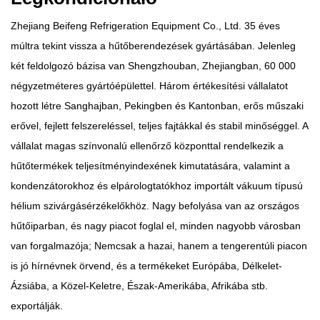
Zhejiang Beifeng Refrigeration Equipment Co., Ltd. 35 éves
múltra tekint vissza a hűtőberendezések gyártásában. Jelenleg
két feldolgozó bázisa van Shengzhouban, Zhejiangban, 60 000
négyzetméteres gyártóépülettel. Három értékesítési vállalatot
hozott létre Sanghajban, Pekingben és Kantonban, erős műszaki
erővel, fejlett felszereléssel, teljes fajtákkal és stabil minőséggel. A
vállalat magas színvonalú ellenőrző központtal rendelkezik a
hűtőtermékek teljesítményindexének kimutatására, valamint a
kondenzátorokhoz és elpárologtatókhoz importált vákuum típusú
hélium szivárgásérzékelőkhöz. Nagy befolyása van az országos
hűtőiparban, és nagy piacot foglal el, minden nagyobb városban
van forgalmazója; Nemcsak a hazai, hanem a tengerentúli piacon
is jó hírnévnek örvend, és a termékeket Európába, Délkelet-
Ázsiába, a Közel-Keletre, Észak-Amerikába, Afrikába stb.
exportálják.