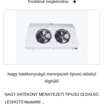
Továbbiak megtekintése
Nagy hatékonyságú mennyezeti típusú oldalsó
léghűtő
NAGY HATÉKONY MENNYEZETI TÍPUSÚ OLDALSÓ
LÉGHŰTŐ Modelllllll ...