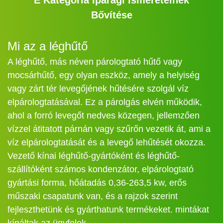
Bővítése
Mi az a léghűtő
A léghűtő, más néven párologtató hűtő vagy
mocsárhűtő, egy olyan eszköz, amely a helyiség
vagy zárt tér levegőjének hűtésére szolgál víz
elpárologtatásával. Ez a párolgás elvén működik,
ahol a forró levegőt nedves közegen, jellemzően
vízzel átitatott párnán vagy szűrőn vezetik át, ami a
víz elpárologtatását és a levegő lehűtését okozza.
Vezető kínai léghűtő-gyártóként és léghűtő-
szállítóként számos kondenzátor, elpárologtató
gyártási forma, hőátadás 0,36-263,5 kw, erős
műszaki csapatunk van, és a rajzok szerint
fejleszthetünk és gyárthatunk termékeket. mintákat
kínáltak az ügyfelek.