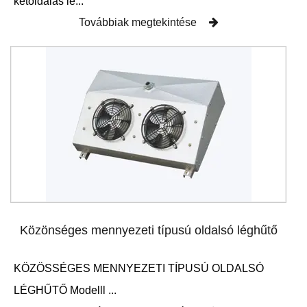
kétoldalas lé...
Továbbiak megtekintése
Közönséges mennyezeti típusú oldalsó léghűtő
KÖZÖSSÉGES MENNYEZETI TÍPUSÚ OLDALSÓ
LÉGHŰTŐ Modelll ...