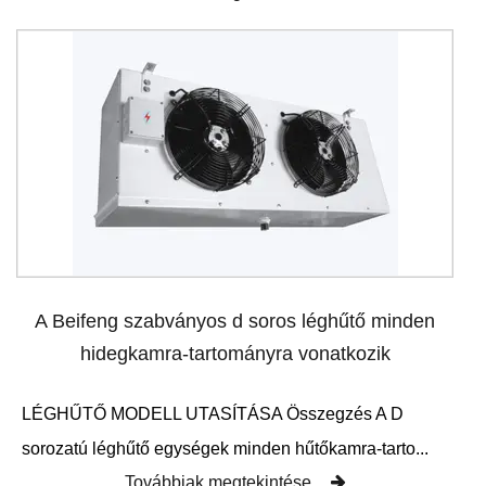
A Beifeng szabványos d soros léghűtő minden
hidegkamra-tartományra vonatkozik
LÉGHŰTŐ MODELL UTASÍTÁSA Összegzés A D
sorozatú léghűtő egységek minden hűtőkamra-tarto...
Továbbiak megtekintése