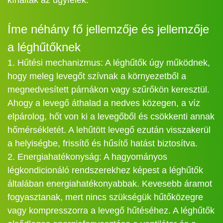
Íme néhány fő jellemzője és jellemzője
a léghűtőknek
1. Hűtési mechanizmus: A léghűtők úgy működnek,
hogy meleg levegőt szívnak a környezetből a
megnedvesített párnákon vagy szűrőkön keresztül.
Ahogy a levegő áthalad a nedves közegen, a víz
elpárolog, hőt von ki a levegőből és csökkenti annak
hőmérsékletét. A lehűtött levegő ezután visszakerül
a helyiségbe, frissítő és hűsítő hatást biztosítva.
2. Energiahatékonyság: A hagyományos
légkondicionáló rendszerekhez képest a léghűtők
általában energiahatékonyabbak. Kevesebb áramot
fogyasztanak, mert nincs szükségük hűtőközegre
vagy kompresszorra a levegő hűtéséhez. A léghűtők