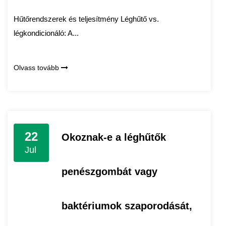
Hűtőrendszerek és teljesítmény Léghűtő vs.
légkondicionáló: A...
Olvass tovább
22
Okoznak-e a léghűtők
Jul
penészgombát vagy
baktériumok szaporodását,