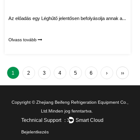
Az előadás egy Léghűtő jelentősen befolyásolja annak a...
Olvass tovább
1
2
3
4
5
6
›
››
Copyright ©
Zhejiang Beifeng Refrigeration Equipment Co.,
Ltd.
Minden jog fenntartva.
Technical Support ：
Smart Cloud
Bejelentkezés